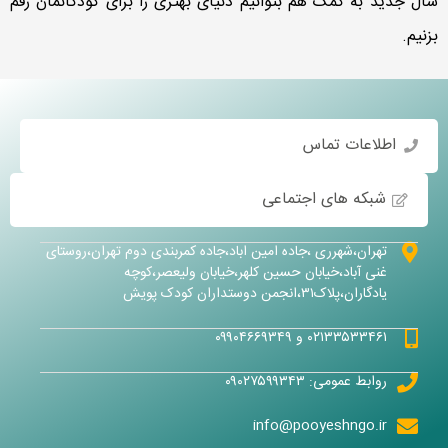
سال جدید به کمک هم بتوانیم دنیای بهتری را برای کودکانمان رقم
بزنیم.
اطلاعات تماس
شبکه های اجتماعی
تهران،شهرری ،جاده امین اباد،جاده کمربندی دوم تهران،روستای
غنی آباد،خیابان حسین کلهر،خیابان ولیعصر،کوچه
یادگاران،پلاک۳۱،انجمن دوستداران کودک پویش
۰۲۱۳۳۵۳۳۴۶۱ و ۰۹۹۰۴۶۶۹۳۴۹
روابط عمومی: ۰۹۰۲۷۵۹۹۳۴۳
info@pooyeshngo.ir