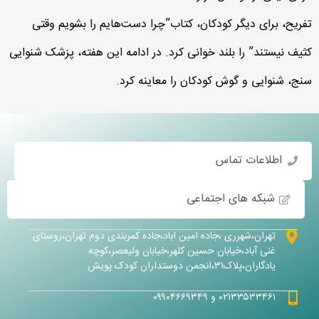
تفریح، برای دیگر کودکان، کتاب‌”چرا دست‌هایم را بشویم وقتی
کثیف نیستند” را بلند خوانی کرد. در ادامه این هفته، پزشک شنوایی
سنج، شنوایی و گوش کودکان را معاینه کرد.
اطلاعات تماس
شبکه های اجتماعی
تهران،شهرری ،جاده امین اباد،جاده کمربندی دوم تهران،روستای
غنی آباد،خیابان حسین کلهر،خیابان ولیعصر،کوچه
یادگاران،پلاک۳۱،انجمن دوستداران کودک پویش
۰۲۱۳۳۵۳۳۴۶۱ و ۰۹۹۰۴۶۶۹۳۴۹