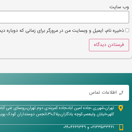
وب‌ سایت
ذخیره نام، ایمیل و وبسایت من در مرورگر برای زمانی که دوباره دی
اطلاعات تماس
تهران،شهرری ،جاده امین اباد،جاده کمربندی دوم تهران،روستای غنی آبا
کلهر،خیابان ولیعصر،کوچه یادگاران،پلاک۳۱،انجمن دوستداران کودک پویش
۰۲۱۳۳۵۳۳۴۶۱ و ۰۹۹۰۴۶۶۹۳۴۹