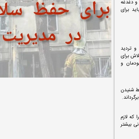
و دغدغه‌
ید برای
و تردید
لاش برای
ودمان و
قط شنیدن
گرداند.
 که لازم
ی بیشتر