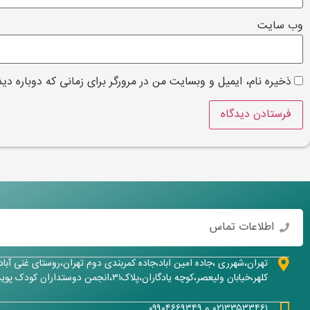
وب‌ سایت
ذخیره نام، ایمیل و وبسایت من در مرورگر برای زمانی که دوباره دی
اطلاعات تماس
تهران،شهرری ،جاده امین اباد،جاده کمربندی دوم تهران،روستای غنی آبا
کلهر،خیابان ولیعصر،کوچه یادگاران،پلاک۳۱،انجمن دوستداران کودک پویش
۰۲۱۳۳۵۳۳۴۶۱ و ۰۹۹۰۴۶۶۹۳۴۹