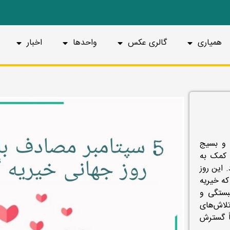
همیاری
گالری عکس
واحدها
اخبار
 و بسیج
 کمک به
 این روز
ه خیریه
بستگی و
تلاش‌های
اً گسترش