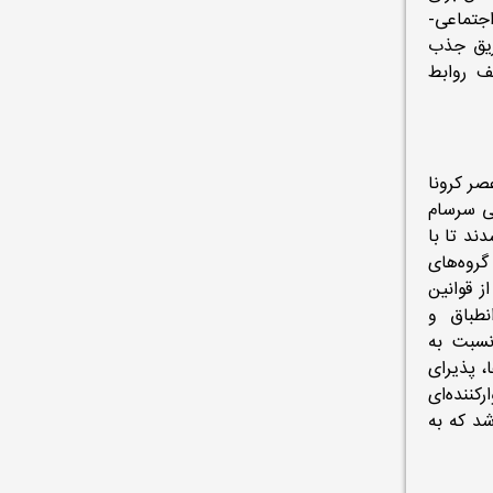
اجتماعی-
ریق جذب
ف روابط
صر کرونا
ی سرسام
ند تا با
گروه‌های
ز قوانین
نطباق و
نسبت به
فه معلمی آگاهی پیدا کردند، در برخی کشورها، NGO‌ها، پذیرای
کننده‌ای
شد که به