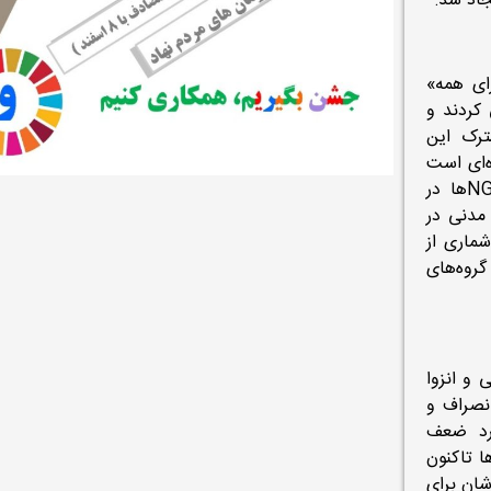
جاد شد:
ای همه»
 کردند و
ترک این
ه‌ای است
که توسط دولت‌ها نادیده گرفته می‌شود. از طرفی تنوع زیاد NGOها در
 مدنی در
شماری از
روه‌های
 و انزوا
نصراف و
رد ضعف
ا تاکنون
شان برای