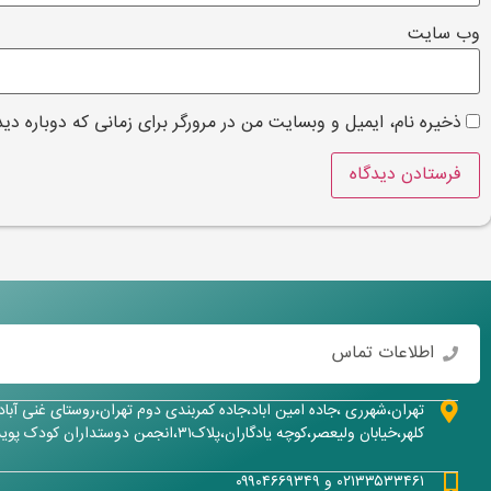
وب‌ سایت
ذخیره نام، ایمیل و وبسایت من در مرورگر برای زمانی که دوباره دی
اطلاعات تماس
تهران،شهرری ،جاده امین اباد،جاده کمربندی دوم تهران،روستای غنی آبا
کلهر،خیابان ولیعصر،کوچه یادگاران،پلاک۳۱،انجمن دوستداران کودک پویش
۰۲۱۳۳۵۳۳۴۶۱ و ۰۹۹۰۴۶۶۹۳۴۹