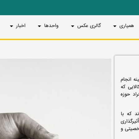
همیاری
گالری عکس
واحدها
اخبار
نه انجام
الایی که
راد حوزه
ند که با
 واقع NGOها از لحاظ تأثیرگذاری
شخصیتی و