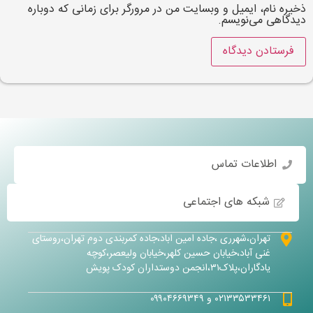
یره نام، ایمیل و وبسایت من در مرورگر برای زمانی که دوباره
دگاهی می‌نویسم.
اطلاعات تماس
شبکه های اجتماعی
تهران،شهرری ،جاده امین اباد،جاده کمربندی دوم تهران،روستای
غنی آباد،خیابان حسین کلهر،خیابان ولیعصر،کوچه
یادگاران،پلاک۳۱،انجمن دوستداران کودک پویش
۰۲۱۳۳۵۳۳۴۶۱ و ۰۹۹۰۴۶۶۹۳۴۹