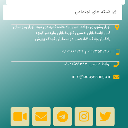
شبکه های اجتماعی
تهران،شهرری ،جاده امین اباد،جاده کمربندی دوم تهران،روستای
غنی آباد،خیابان حسین کلهر،خیابان ولیعصر،کوچه
یادگاران،پلاک۳۱،انجمن دوستداران کودک پویش
۰۲۱۳۳۵۳۳۴۶۱ و ۰۹۹۰۴۶۶۹۳۴۹
روابط عمومی: ۰۹۰۲۷۵۹۹۳۴۳
info@pooyeshngo.ir